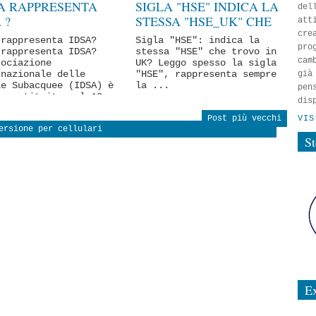
A RAPPRESENTA
SIGLA "HSE" INDICA LA
del
 ?
STESSA "HSE_UK" CHE
att
TROVO IN UK?
cre
 rappresenta IDSA?
Sigla "HSE": indica la
pro
 rappresenta IDSA?
stessa "HSE" che trovo in
cam
sociazione
UK? Leggo spesso la sigla
rnazionale delle
"HSE", rappresenta sempre
già
le Subacquee (IDSA) è
la ...
pen
a costituita nel 19...
dis
VIS
Post più vecchi
ersione per cellulari
S
E