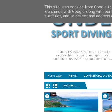
This site uses cookies from Google to 
are shared with Google along with per
statistics, and to detect and address 
UNDERSEA MAGAZINE è un portale 
rebreather, subacquea sportiva, 
UNDERSEA MAGAZINE appartiene a GR
Home page
NEWS
COMMERCIAL DIVIN
Loading...
Dr Fabrizio
Dr 
Pirrello
Pir
08 maggio
18 
No Comment
No 