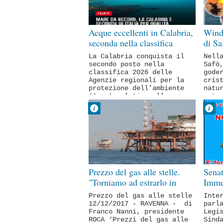
NOTIZIA FLASH
NOT
Acque eccellenti in Calabria,
Wind
seconda nella classifica
di Sa
nazionale
La Calabria conquista il
Nell
secondo posto nella
Safò
classifica 2026 delle
gode
Agenzie regionali per la
cris
protezione dell’ambiente
natu
(Arpa) relativa alle re...
potr
spor
Dr Fabrizio
Dr 
Pirrello
Pir
21 dicembre
02 
No Comment
No 
NOTIZIA FLASH
NOT
SUBACQUEA
SIC
INDUSTRIALE
SUB
Prezzo del gas alle stelle.
Senat
SPO
"Torniamo ad estrarlo in
Imme
Adriatico"
qualit
Prezzo del gas alle stelle
Inte
12/12/2017 - RAVENNA - di
parl
Franco Nanni, presidente
Legi
ROCA ‘Prezzi del gas alle
Sind