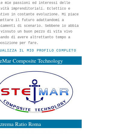
le mie passioni ed interessi delle
ività imprenditoriali. Eclettico e
ativo in costante evoluzione. Mi piace
gettare il futuro adattandomi a
biamenti di scenario. Sebbene io abbia
 vissuto un buon pezzo di vita vivo
sando di avere altrettanto tempo a
posizione per fare.
UALIZZA IL MIO PROFILO COMPLETO
teMar Composite Technology
xtrema Ratio Roma