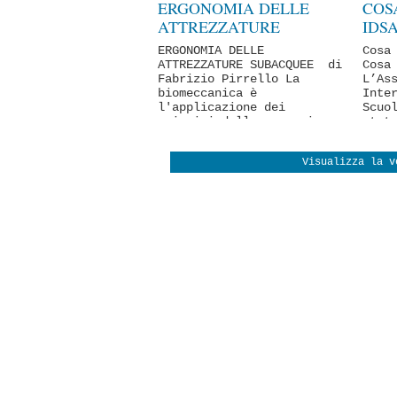
ERGONOMIA DELLE
COS
TACTICAL and
ATTREZZATURE
IDSA
MILITARY
SUBACQUEE
ERGONOMIA DELLE
Cosa
TECNICA
ATTREZZATURE SUBACQUEE di
Cosa
Fabrizio Pirrello La
L’As
biomeccanica è
Inte
l'applicazione dei
Scuo
principi della meccanica
stat
a...
Visualizza la v