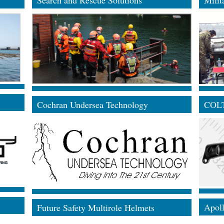
Cochran Undersea Technology
COL
Apol
Future Safety Multirole Helmets