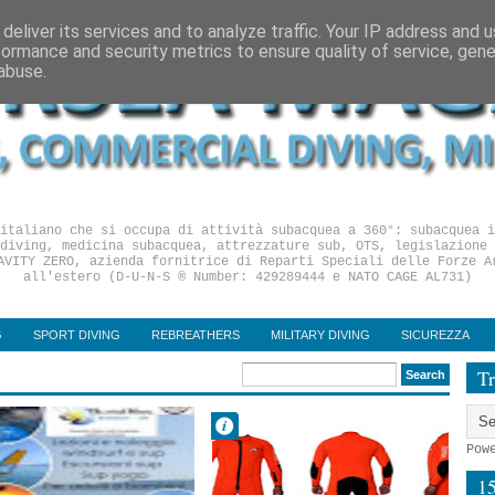
deliver its services and to analyze traffic. Your IP address and 
formance and security metrics to ensure quality of service, gen
abuse.
italiano che si occupa di attività subacquea a 360°: subacquea i
diving, medicina subacquea, attrezzature sub, OTS, legislazione 
AVITY ZERO, azienda fornitrice di Reparti Speciali delle Forze A
all'estero (D-U-N-S ® Number: 429289444 e NATO CAGE AL731)
G
SPORT DIVING
REBREATHERS
MILITARY DIVING
SICUREZZA
Tr
Fabrizio
Dr Fabrizio
rello
Pirrello
Pow
maggio
20 dicembre
1
Comment
No Comment