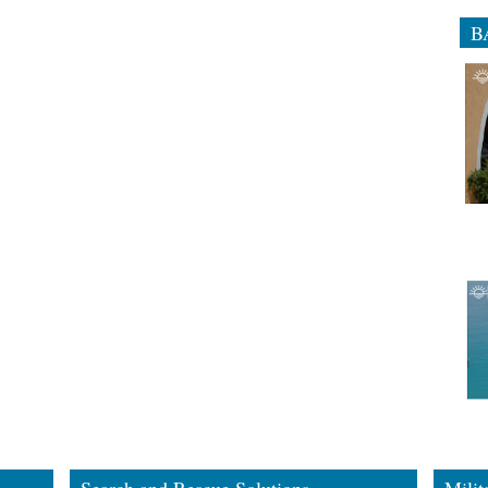
B
Search and Rescue Solutions
Milit