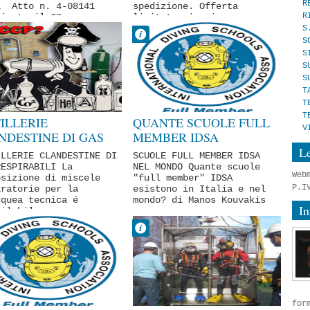
R
1 Atto n. 4-08141
spedizione. Offerta
R
licato il 28 ...
limitata ai prim...
S
Fabrizio
Dr Fabrizio
S
rello
Pirrello
S
luglio
18 luglio
S
Comment
No Comment
S
REZZATURE
SUBACQUEA
T
T
UREZZA
INDUSTRIALE
T
ACQUEA
TILLERIE
QUANTE SCUOLE FULL
V
RTIVA
NDESTINE DI GAS
MEMBER IDSA
IRABILI di Fabio
ESISTONO NEL MONDO?
Le
ILLERIE CLANDESTINE DI
SCUOLE FULL MEMBER IDSA
lucci
RESPIRABILI La
NEL MONDO Quante scuole
Web
osizione di miscele
"full member" IDSA
P.I
iratorie per la
esistono in Italia e nel
cquea tecnica é
mondo? di Manos Kouvakis
In
milabile
...
attivit...
Fabrizio
Dr Fabrizio
rello
Pirrello
luglio
16 luglio
Comment
No Comment
ACQUEA
SUBACQUEA
USTRIALE
INDUSTRIALE
for