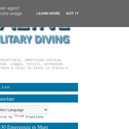
user-agent
erate usage
LEARN MORE
GOT IT
ndustriale, immersione tecnica,
sub, viaggi, relitti, archeosub.
rmate e Corpi di Stato in Italia e
S.A.R.
anslate
ered by
Translate
530 Emergenza in Mare