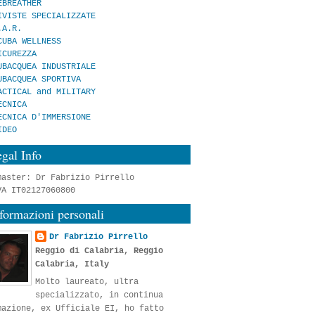
EBREATHER
IVISTE SPECIALIZZATE
.A.R.
CUBA WELLNESS
ICUREZZA
UBACQUEA INDUSTRIALE
UBACQUEA SPORTIVA
ACTICAL and MILITARY
ECNICA
ECNICA D'IMMERSIONE
IDEO
gal Info
master: Dr Fabrizio Pirrello
VA IT02127060800
formazioni personali
Dr Fabrizio Pirrello
Reggio di Calabria, Reggio
Calabria, Italy
Molto laureato, ultra
specializzato, in continua
mazione, ex Ufficiale EI, ho fatto