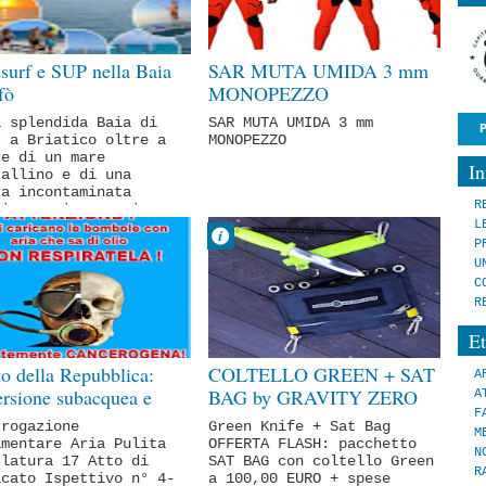
IZIA FLASH
surf e SUP nella Baia
SAR MUTA UMIDA 3 mm
fò
MONOPEZZO
a splendida Baia di
SAR MUTA UMIDA 3 mm
, a Briatico oltre a
MONOPEZZO
re di un mare
I
tallino e di una
ra incontaminata
R
ai scoprire nuovi
L
t acq...
Fabrizio
Dr Fabrizio
P
rello
Pirrello
U
ottobre
14 settembre
C
Comment
No Comment
R
IZIA FLASH
ATTREZZATURE
Et
UREZZA
NOTIZIA FLASH
ACQUEA
SUBACQUEA
o della Repubblica:
COLTELLO GREEN + SAT
A
RTIVA
INDUSTRIALE
rsione subacquea e
BAG by GRAVITY ZERO
A
F
à dell'aria
rrogazione
Green Knife + Sat Bag
M
amentare Aria Pulita
OFFERTA FLASH: pacchetto
N
slatura 17 Atto di
SAT BAG con coltello Green
R
acato Ispettivo n° 4-
a 100,00 EURO + spese