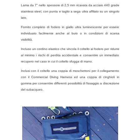
Lama da 7" nello spessore di 2,5 mm ricavata da acciaio 440 grade
stainless steel, con punta e taglio a sega ultra affilato su un singolo
lato.
Fornito completo di fodero in giallo ultra luminescente per essere
individuato facilmente anche al buio o in condizioni di scarsa
visibilità.
Incluso un cordino elastico che vincola il coltello al fodero per ridurre
al minimo i rischi di perdita accidentale e consentire un immediato
recupero nel caso in cui il coltello sfugga di mano.
Inclusi con il coltello una coppia di moschettoni per il collegamento
con il Commercial Diving Harness ed una coppia di cinghioli in
gomma per consentire differenti possibilità di fissaggio a discrezione
del subacqueo.