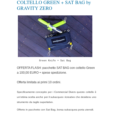
COLTELLO GREEN + SAT BAG by
14 settembre
GRAVITY ZERO
No Comment
Green Knife + Sat Bag
OFFERTA FLASH: pacchetto SAT BAG con coltello Green
a 100,00 EURO + spese spedizione.
Offerta limitata ai primi 10 ordini.
Specificamente concepito per i Commercial Divers questo coltello è
un'ottima scelta anche per il subacqueo ricreativo che desidera uno
strumento da taglio superlativo.
Offerto in pacchetto con Sat Bag, borsa subacquea porta utensili.