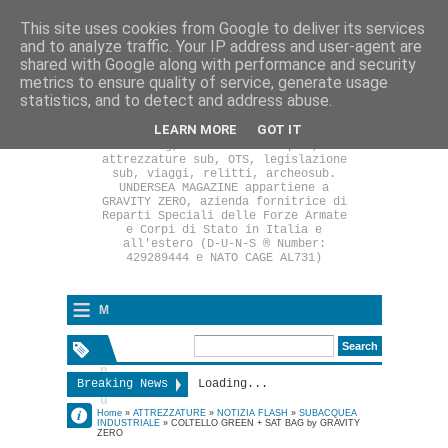
This site uses cookies from Google to deliver its services
and to analyze traffic. Your IP address and user-agent are
shared with Google along with performance and security
UNDERSEA MAGAZINE è un portale
metrics to ensure quality of service, generate usage
italiano che si occupa di attività
statistics, and to detect and address abuse.
subacquea a 360°: subacquea
industriale, immersione tecnica,
LEARN MORE
GOT IT
rebreather, subacquea sportiva,
diving, medicina subacquea,
attrezzature sub, OTS, legislazione
sub, viaggi, relitti, archeosub.
UNDERSEA MAGAZINE appartiene a
GRAVITY ZERO, azienda fornitrice di
Reparti Speciali delle Forze Armate
e Corpi di Stato in Italia e
all'estero (D-U-N-S ® Number:
429289444 e NATO CAGE AL731)
≡
M
e
n
Breaking News
Loading...
u
Dr Fabrizio
Home
»
ATTREZZATURE
»
NOTIZIA FLASH
»
SUBACQUEA
INDUSTRIALE
»
COLTELLO GREEN + SAT BAG by GRAVITY
Pirrello
ZERO