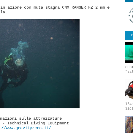
 in azione con muta stagna CNX RANGER FZ 2 mm e
ela.
CED
"sa
l'A
Sic
mazioni sulle attrezzature
 - Technical Diving Equipment
://www.gravityzero.it/