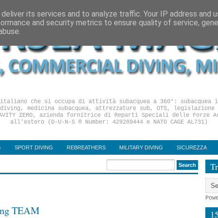
deliver its services and to analyze traffic. Your IP address and 
formance and security metrics to ensure quality of service, gen
abuse.
italiano che si occupa di attività subacquea a 360°: subacquea i
diving, medicina subacquea, attrezzature sub, OTS, legislazione 
AVITY ZERO, azienda fornitrice di Reparti Speciali delle Forze A
all'estero (D-U-N-S ® Number: 429289444 e NATO CAGE AL731)
G
SPORT DIVING
REBREATHERS
MILITARY DIVING
SICUREZZA
Tr
Pow
ing TEAM
1