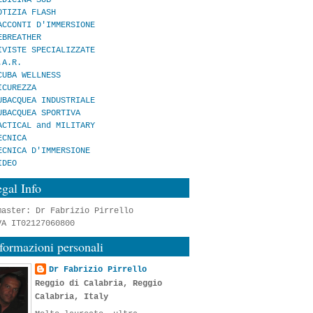
OTIZIA FLASH
ACCONTI D'IMMERSIONE
EBREATHER
IVISTE SPECIALIZZATE
.A.R.
CUBA WELLNESS
ICUREZZA
UBACQUEA INDUSTRIALE
UBACQUEA SPORTIVA
ACTICAL and MILITARY
ECNICA
ECNICA D'IMMERSIONE
IDEO
gal Info
master: Dr Fabrizio Pirrello
VA IT02127060800
formazioni personali
Dr Fabrizio Pirrello
Reggio di Calabria, Reggio
Calabria, Italy