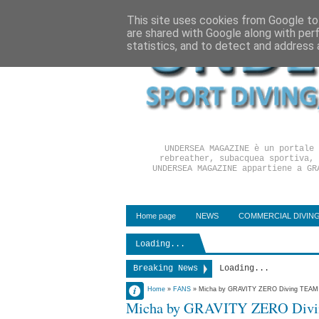
This site uses cookies from Google to 
are shared with Google along with per
statistics, and to detect and address 
UNDERSEA MAGAZINE è un portale 
rebreather, subacquea sportiva, 
UNDERSEA MAGAZINE appartiene a GR
Home page
NEWS
COMMERCIAL DIVIN
Loading...
Breaking News
Loading...
Dr Fabrizio
Home
»
FANS
»
Micha by GRAVITY ZERO Diving TEAM
Micha by GRAVITY ZERO Div
Pirrello
26 ottobre