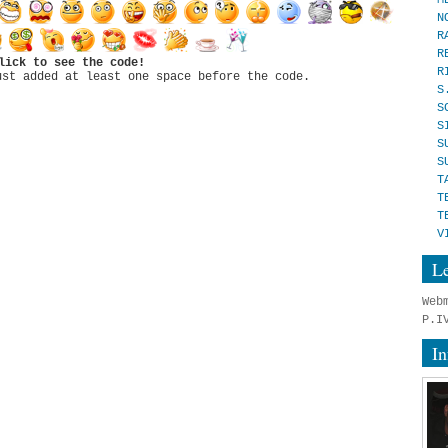
N
R
R
lick to see the code!
R
ust added at least one space before the code.
S
S
S
S
S
T
T
T
V
Le
Web
P.I
In