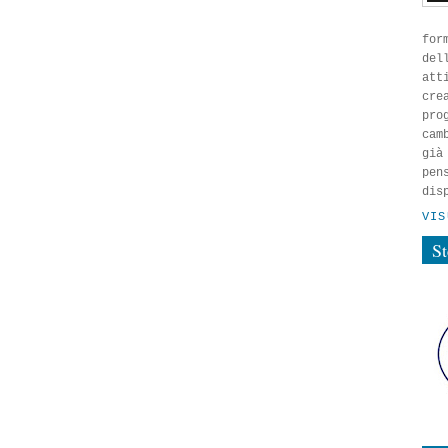
for
del
att
cre
pro
cam
già
pen
dis
VIS
S