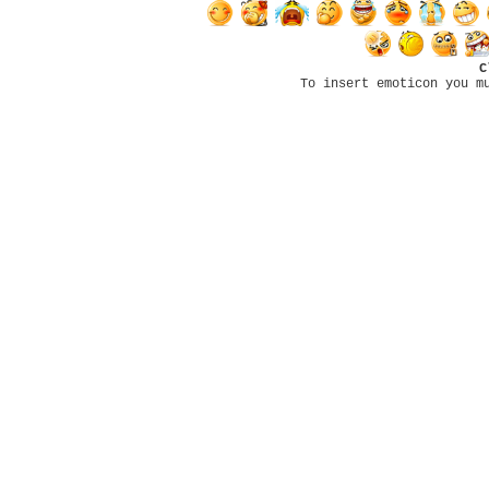
C
To insert emoticon you m