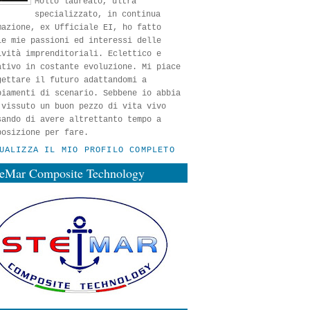
Molto laureato, ultra
specializzato, in continua
mazione, ex Ufficiale EI, ho fatto
le mie passioni ed interessi delle
ività imprenditoriali. Eclettico e
ativo in costante evoluzione. Mi piace
gettare il futuro adattandomi a
biamenti di scenario. Sebbene io abbia
 vissuto un buon pezzo di vita vivo
sando di avere altrettanto tempo a
posizione per fare.
UALIZZA IL MIO PROFILO COMPLETO
teMar Composite Technology