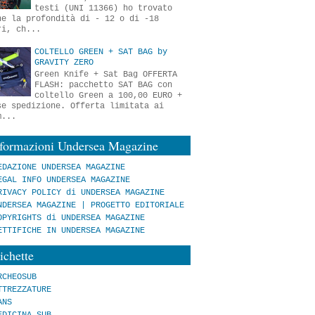
testi (UNI 11366) ho trovato
he la profondità di - 12 o di -18
ri, ch...
COLTELLO GREEN + SAT BAG by
GRAVITY ZERO
Green Knife + Sat Bag OFFERTA
FLASH: pacchetto SAT BAG con
coltello Green a 100,00 EURO +
se spedizione. Offerta limitata ai
m...
nformazioni Undersea Magazine
EDAZIONE UNDERSEA MAGAZINE
EGAL INFO UNDERSEA MAGAZINE
RIVACY POLICY di UNDERSEA MAGAZINE
NDERSEA MAGAZINE | PROGETTO EDITORIALE
OPYRIGHTS di UNDERSEA MAGAZINE
ETTIFICHE IN UNDERSEA MAGAZINE
ichette
RCHEOSUB
TTREZZATURE
ANS
EDICINA SUB