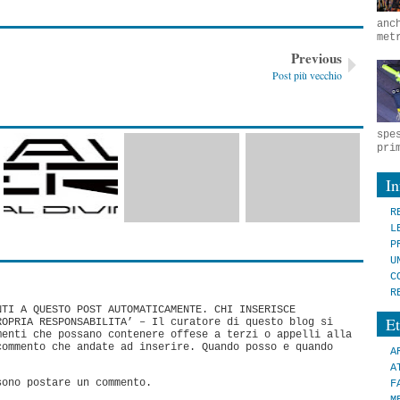
anc
met
Previous
Post più vecchio
spe
pri
I
R
L
P
U
C
R
NTI A QUESTO POST AUTOMATICAMENTE. CHI INSERISCE
Et
ROPRIA RESPONSABILITA’ – Il curatore di questo blog si
menti che possano contenere offese a terzi o appelli alla
commento che andate ad inserire. Quando posso e quando
A
A
sono postare un commento.
F
M