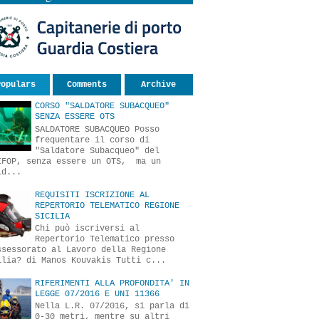
Populars
Comments
Archive
CORSO "SALDATORE SUBACQUEO"
SENZA ESSERE OTS
SALDATORE SUBACQUEO Posso
frequentare il corso di
"Saldatore Subacqueo" del
IFOP, senza essere un OTS, ma un
ld...
REQUISITI ISCRIZIONE AL
REPERTORIO TELEMATICO REGIONE
SICILIA
Chi può iscriversi al
Repertorio Telematico presso
ssessorato al Lavoro della Regione
ilia? di Manos Kouvakis Tutti c...
RIFERIMENTI ALLA PROFONDITA' IN
LEGGE 07/2016 E UNI 11366
Nella L.R. 07/2016, si parla di
0-30 metri, mentre su altri