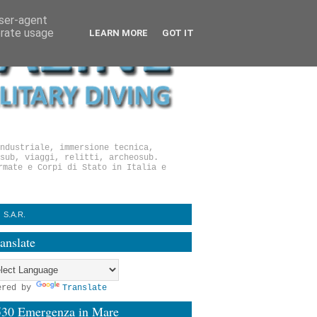
user-agent
erate usage
LEARN MORE
GOT IT
ndustriale, immersione tecnica,
sub, viaggi, relitti, archeosub.
rmate e Corpi di Stato in Italia e
S.A.R.
anslate
ered by
Translate
530 Emergenza in Mare