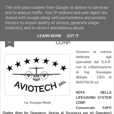
UNDERSEA MAGAZINE | SUBACQUEA | OTS | SCUBA | COMMERCIAL DIVING
This site uses cookies from Google to deliver its services
and to analyze traffic. Your IP address and user-agent are
Pages
shared with Google along with performance and security
metrics to ensure quality of service, generate usage
statistics, and to detect and address abuse.
SAR - Comunicato LIFESAVING SYSTEM
MAR
LEARN MORE
GOT IT
31
CORP.
Iniziamo la rubrica
dedicata agli
specialisti del S.A.R.
con la collaborazione
di Ing. Giuseppe
Abbate - CEO di
AVIOTECH srl
NOTA DELLA
LIFESAVING SYSTEM
Ing. Giuseppe Abbate
CORP.
Comunicato SAFO
(Safety Alert for Operators, Avviso di Sicurezza per gli Operatori)