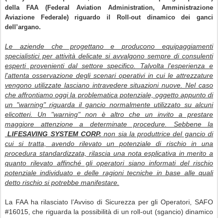
della FAA (Federal Aviation Administration, Amministrazione
Aviazione Federale) riguardo il Roll-out dinamico dei ganci
dell’argano.
Le aziende che progettano e producono equipaggiamenti
specialistici per attività delicate si avvalgono sempre di consulenti
esperti provenienti dal settore specifico. Talvolta l'esperienza e
l'attenta osservazione degli scenari operativi in cui le attrezzature
vengono utilizzate lasciano intravedere situazioni nuove. Nel caso
che affrontiamo oggi la problematica potenziale, oggetto appunto di
un "warning" riguarda il gancio normalmente utilizzato su alcuni
elicotteri. Un "warning" non è altro che un invito a prestare
maggiore attenzione a determinate procedure. Sebbene la
LIFESAVING SYSTEM CORP.
non sia la produttrice del gancio di
cui si tratta, avendo rilevato un potenziale di rischio in una
procedura standardizzata, rilascia una nota esplicativa in merito a
quanto rilevato affinché gli operatori siano informati del rischio
potenziale individuato e delle ragioni tecniche in base alle quali
detto rischio si potrebbe manifestare.
La FAA ha rilasciato l’Avviso di Sicurezza per gli Operatori, SAFO
#16015, che riguarda la possibilità di un roll-out (sgancio) dinamico