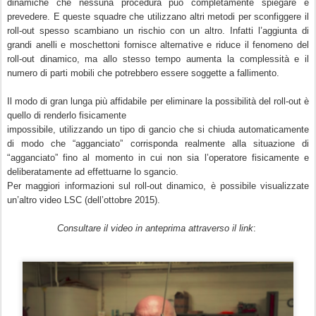
dinamiche che nessuna procedura può completamente spiegare e
prevedere. E queste squadre che utilizzano altri metodi per sconfiggere il
’
roll-out spesso scambiano un rischio con un altro. Infatti l
aggiunta di
grandi anelli e moschettoni fornisce alternative e riduce il fenomeno del
roll-out dinamico, ma allo stesso tempo aumenta la complessità e il
numero di parti mobili che potrebbero essere soggette a fallimento.
Il modo di gran lunga più affidabile per eliminare la possibilità del roll-out è
quello di renderlo fisicamente
impossibile, utilizzando un tipo di gancio che si chiuda automaticamente
di modo che “agganciato” corrisponda realmente alla situazione di
“
agganciato” fino al momento in cui non sia l’operatore fisicamente e
deliberatamente ad effettuarne lo sgancio.
Per maggiori informazioni sul roll-out dinamico, è possibile visualizzate
’
un
altro video LSC (dell’ottobre 2015).
Consultare il video in anteprima attraverso il link
: