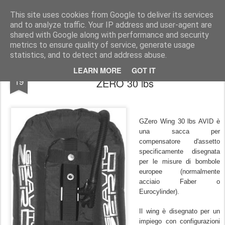
UNDERSEA MAGAZINE | SUBACQUEA | OTS | SCUBA | COMMERCIAL DIVING
This site uses cookies from Google to deliver its services
and to analyze traffic. Your IP address and user-agent are
Pages
shared with Google along with performance and security
metrics to ensure quality of service, generate usage
statistics, and to detect and address abuse.
COMPENSATORE D'ASSETTO GRAVITY
JAN
LEARN MORE
GOT IT
19
ZERO 30 lbs
GZero Wing 30 lbs AVID è
una sacca per
compensatore d'assetto
specificamente disegnata
per le misure di bombole
europee (normalmente
acciaio Faber o
Eurocylinder).
Il wing è disegnato per un
impiego con configurazioni