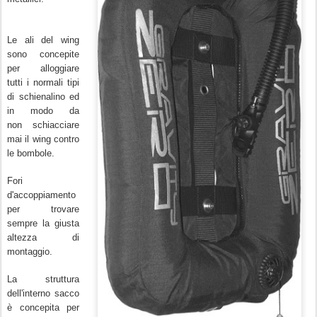
Le ali del wing
sono concepite
per alloggiare
tutti i normali tipi
di schienalino ed
in modo da
non schiacciare
mai il wing contro
le bombole.
Fori
d'accoppiamento
per trovare
sempre la giusta
altezza di
montaggio.
La struttura
dell'interno sacco
è concepita per