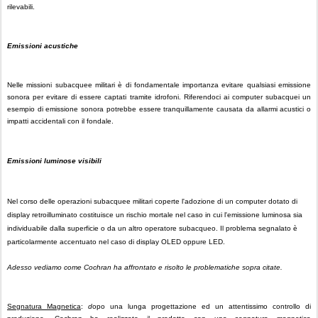
rilevabili.
Emissioni acustiche
Nelle missioni subacquee militari è di fondamentale importanza evitare qualsiasi emissione
sonora per evitare di essere captati tramite idrofoni. Riferendoci ai computer subacquei un
esempio di emissione sonora potrebbe essere tranquillamente causata da allarmi acustici o
impatti accidentali con il fondale.
Emissioni luminose visibili
Nel corso delle operazioni subacquee militari coperte l'adozione di un computer dotato di
display retroilluminato costituisce un rischio mortale nel caso in cui l'emissione luminosa sia
individuabile dalla superficie o da un altro operatore subacqueo. Il problema segnalato è
particolarmente accentuato nel caso di display OLED oppure LED.
Adesso vediamo come Cochran ha affrontato e risolto le problematiche sopra citate.
Segnatura Magnetica
:
d
opo una lunga progettazione ed un attentissimo controllo di