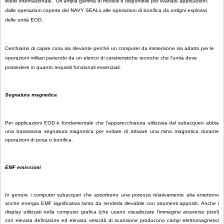
livello internazionale. Un'ampia gamma di modelli è disponibile per svariate applicazioni:
dalle operazioni coperte dei NAVY SEALs alle operazioni di bonifica da ordigni esplosivi
delle unità EOD.
Cerchiamo di capire cosa sia rilevante perchè un computer da immersione sia adatto per le
operazioni militari partendo da un elenco di caratteristiche tecniche che l'unità deve
possedere in quanto requisiti funzionali essenziali.
Segnatura magnetica
Per applicazioni EOD è fondamentale che l'apparecchiatura utilizzata dal subacqueo abbia
una bassissima segnatura magnetica per evitare di attivare una mina magnetica durante
operazioni di posa o bonifica.
EMF emissioni
In genere i computer subacquei che assorbono una potenza relativamente alta emettono
anche energia EMF significativa tanto da renderla rilevabile con strumenti appositi. Anche i
display utilizzati nella computer grafica (che usano visualizzare l'immagine atraverso pixel)
con elevata definizione ed elevata velocità di scansione producono campi elettromagnetici