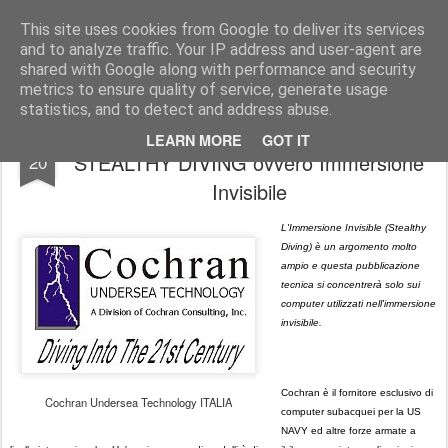
UNDERSEA MAGAZINE | SUBACQUEA | OTS | SCUBA | COMMERCIAL DIVING
This site uses cookies from Google to deliver its services
and to analyze traffic. Your IP address and user-agent are
Pages
shared with Google along with performance and security
metrics to ensure quality of service, generate usage
statistics, and to detect and address abuse.
COCHRAN UNDERSEA TECHNOLOGY |
APR
LEARN MORE
GOT IT
STEALTHY DIVING ovvero Immersione
20
Invisibile
L'Immersione Invisible (Stealthy
Diving) è un argomento molto
ampio e questa pubblicazione
tecnica si concentrerà solo sui
computer utilizzati nell'immersione
invisibile.
Cochran è il fornitore esclusivo di
Cochran Undersea Technology ITALIA
computer subacquei per la US
NAVY ed altre forze armate a