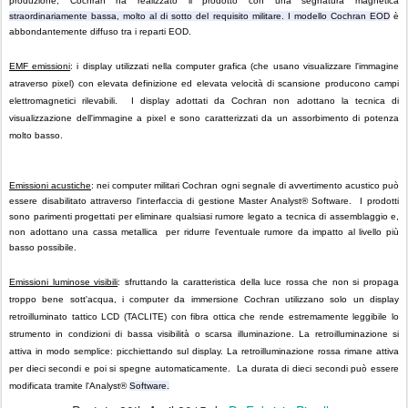
produzione, Cochran ha realizzato il prodotto con una segnatura magnetica
straordinariamente bassa, molto al di sotto del requisito militare. I modello Cochran EOD
è
abbondantemente diffuso tra i reparti EOD.
EMF emissioni
:
i display utilizzati nella computer grafica (che usano visualizzare l'immagine
atraverso pixel) con elevata definizione ed elevata velocità di scansione producono campi
elettromagnetici rilevabili. I display adottati da Cochran non adottano la tecnica di
visualizzazione dell'immagine a pixel e sono caratterizzati da un assorbimento di potenza
molto basso.
Emissioni acustiche
: nei computer militari Cochran ogni segnale di avvertimento acustico può
essere disabilitato attraverso l'interfaccia di gestione Master Analyst® Software. I prodotti
sono parimenti progettati per eliminare qualsiasi rumore legato a tecnica di assemblaggio e,
non adottano una cassa metallica per ridurre l'eventuale rumore da impatto al livello più
basso possibile.
Emissioni luminose visibili
:
sfruttando la caratteristica della luce rossa che non si propaga
troppo bene sott'acqua, i computer da immersione Cochran utilizzano solo un display
retroilluminato tattico LCD (TACLITE) con fibra ottica che rende estremamente leggibile lo
strumento in condizioni di bassa visibilità o scarsa illuminazione.
La retroilluminazione si
attiva in modo semplice: picchiettando sul display. La retroilluminazione rossa rimane attiva
per dieci secondi e poi si spegne automaticamente. La durata di dieci secondi può essere
modificata tramite l'Analyst®
Software.