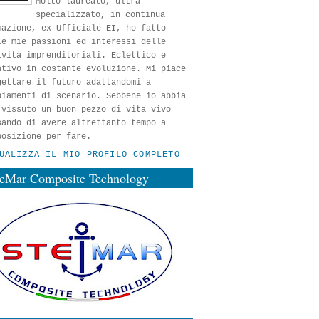
Molto laureato, ultra
specializzato, in continua
mazione, ex Ufficiale EI, ho fatto
le mie passioni ed interessi delle
ività imprenditoriali. Eclettico e
ativo in costante evoluzione. Mi piace
gettare il futuro adattandomi a
biamenti di scenario. Sebbene io abbia
 vissuto un buon pezzo di vita vivo
sando di avere altrettanto tempo a
posizione per fare.
UALIZZA IL MIO PROFILO COMPLETO
teMar Composite Technology