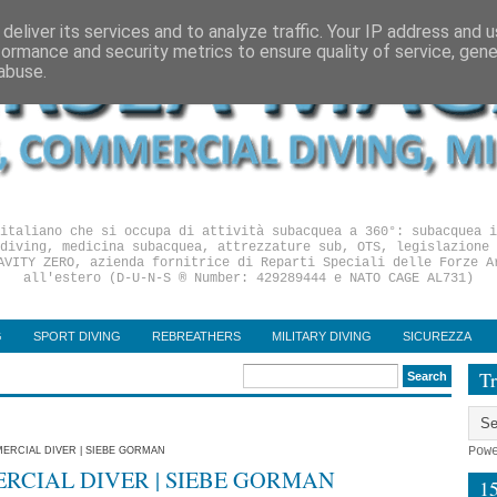
deliver its services and to analyze traffic. Your IP address and 
formance and security metrics to ensure quality of service, gen
abuse.
italiano che si occupa di attività subacquea a 360°: subacquea i
diving, medicina subacquea, attrezzature sub, OTS, legislazione 
AVITY ZERO, azienda fornitrice di Reparti Speciali delle Forze A
all'estero (D-U-N-S ® Number: 429289444 e NATO CAGE AL731)
G
SPORT DIVING
REBREATHERS
MILITARY DIVING
SICUREZZA
Tr
Pow
ERCIAL DIVER | SIEBE GORMAN
RCIAL DIVER | SIEBE GORMAN
1