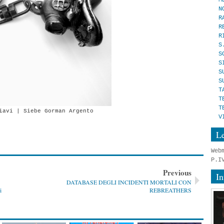
N
R
R
R
S
S
S
S
S
T
T
T
iavi | Siebe Gorman Argento
V
Le
Web
P.I
Previous
In
DATABASE DEGLI INCIDENTI MORTALI CON
i
REBREATHERS