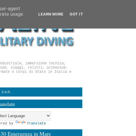
user-agent
erate usage
LEARN MORE
GOT IT
ndustriale, immersione tecnica,
sub, viaggi, relitti, archeosub.
rmate e Corpi di Stato in Italia e
S.A.R.
anslate
ered by
Translate
530 Emergenza in Mare