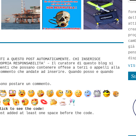
for
del
att
cre
pro
cam
già
pen
dis
NTI A QUESTO POST AUTOMATICAMENTE. CHI INSERISCE
ROPRIA RESPONSABILITA’ – Il curatore di questo blog si
VIS
menti che possano contenere offese a terzi o appelli alla
commento che andate ad inserire. Quando posso e quando
S
sono postare un commento.
lick to see the code!
ust added at least one space before the code.