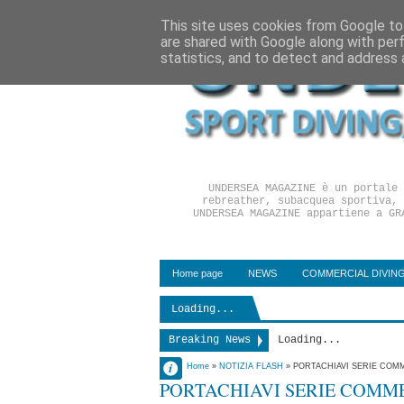
This site uses cookies from Google to 
are shared with Google along with per
statistics, and to detect and address 
UNDERSEA MAGAZINE è un portale 
rebreather, subacquea sportiva, 
UNDERSEA MAGAZINE appartiene a GR
Home page
NEWS
COMMERCIAL DIVIN
Loading...
Breaking News
Loading...
Dr Fabrizio
Home
»
NOTIZIA FLASH
»
PORTACHIAVI SERIE COMM
PORTACHIAVI SERIE COMME
Pirrello
21 febbraio