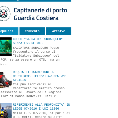
Populars
Comments
Archive
CORSO "SALDATORE SUBACQUEO"
SENZA ESSERE OTS
SALDATORE SUBACQUEO Posso
frequentare il corso di
"Saldatore Subacqueo" del
IFOP, senza essere un OTS, ma un
ld...
REQUISITI ISCRIZIONE AL
REPERTORIO TELEMATICO REGIONE
SICILIA
Chi può iscriversi al
Repertorio Telematico presso
ssessorato al Lavoro della Regione
ilia? di Manos Kouvakis Tutti c...
RIFERIMENTI ALLA PROFONDITA' IN
LEGGE 07/2016 E UNI 11366
Nella L.R. 07/2016, si parla di
0-30 metri, mentre su altri