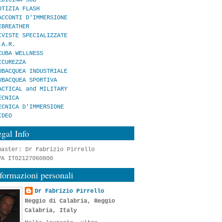
OTIZIA FLASH
ACCONTI D'IMMERSIONE
EBREATHER
IVISTE SPECIALIZZATE
.A.R.
CUBA WELLNESS
ICUREZZA
UBACQUEA INDUSTRIALE
UBACQUEA SPORTIVA
ACTICAL and MILITARY
ECNICA
ECNICA D'IMMERSIONE
IDEO
gal Info
master: Dr Fabrizio Pirrello
VA IT02127060800
formazioni personali
Dr Fabrizio Pirrello
Reggio di Calabria, Reggio
Calabria, Italy