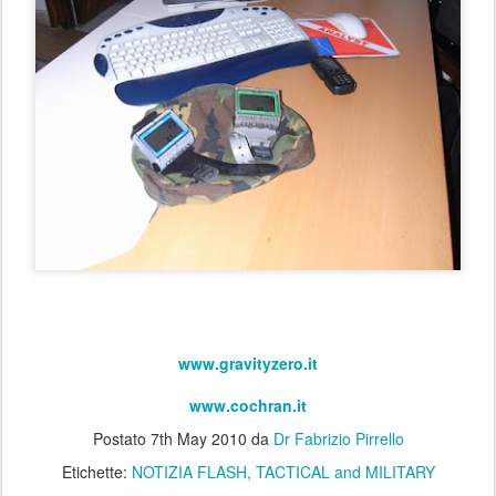
GRAVITY ZERO - Tactical & Military Gear
www.gravityzero.it
www.cochran.it
Postato
7th May 2010
da
Dr Fabrizio Pirrello
Etichette:
NOTIZIA FLASH
TACTICAL and MILITARY